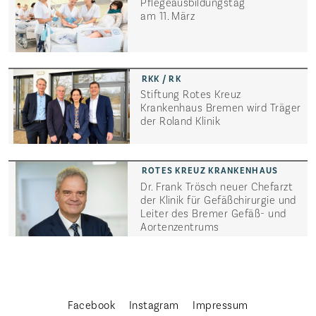
Pflegeausbildungstag
am 11. März
Stiftung Rotes Kreuz
Krankenhaus Bremen wird Träger
Startseite
der Roland Klinik
Die Freien Kliniken
Veranstaltungen
Dr. Frank Trösch neuer Chefarzt
Magazin
der Klinik für Gefäßchirurgie und
Leiter des Bremer Gefäß- und
Karriere
Aortenzentrums
Aktuelles
Häufige Fragen
Weitere Adressen
Facebook
Instagram
Impressum