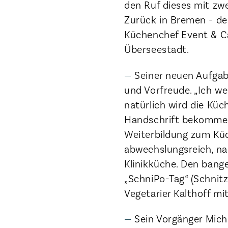
den Ruf dieses mit zw
Zurück in Bremen - der 
Küchenchef Event & Ca
Überseestadt.
Seiner neuen Aufgab
und Vorfreude. „Ich w
natürlich wird die Küc
Handschrift bekommen“
Weiterbildung zum Küc
abwechslungsreich, nach
Klinikküche. Den bang
„SchniPo-Tag“ (Schnit
Vegetarier Kalthoff m
Sein Vorgänger Micha