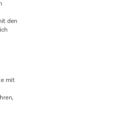
h
mit den
ich
te mit
hren,