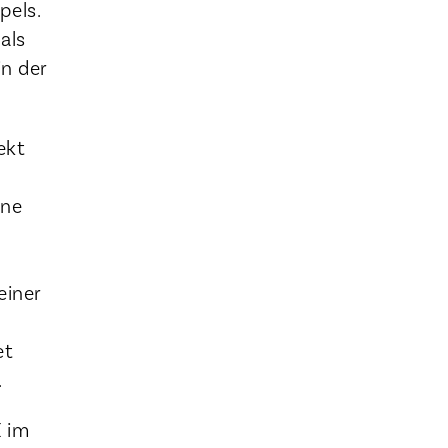
pels.
als
in der
ekt
ine
einer
et
.
K im