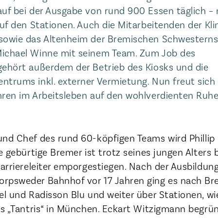
auf bei der Ausgabe von rund 900 Essen täglich – 
auf den Stationen. Auch die Mitarbeitenden der Kli
 sowie das Altenheim der Bremischen Schwestern
Michael Winne mit seinem Team. Zum Job des
gehört außerdem der Betrieb des Kiosks und die
ntrums inkl. externer Vermietung. Nun freut sich
hren im Arbeitsleben auf den wohlverdienten Ruh
und Chef des rund 60-köpfigen Teams wird Phillip
e gebürtige Bremer ist trotz seines jungen Alters 
Karriereleiter emporgestiegen. Nach der Ausbildu
orpsweder Bahnhof vor 17 Jahren ging es nach B
el und Radisson Blu und weiter über Stationen, wi
ins „Tantris“ in München. Eckart Witzigmann begrü