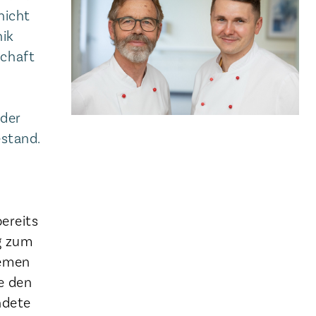
nicht
nik
schaft
 der
estand.
bereits
ng zum
remen
e den
ndete