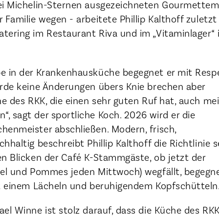
ei Michelin-Sternen ausgezeichneten Gourmettem
Familie wegen - arbeitete Phillip Kalthoff zuletzt 
tering im Restaurant Riva und im „Vitaminlager“ 
e in der Krankenhausküche begegnet er mit Resp
erde keine Änderungen übers Knie brechen aber
he des RKK, die einen sehr guten Ruf hat, auch me
, sagt der sportliche Koch. 2026 wird er die
henmeister abschließen. Modern, frisch,
haltig beschreibt Phillip Kalthoff die Richtlinie s
en Blicken der Café K-Stammgäste, ob jetzt der
zel und Pommes jeden Mittwoch) wegfällt, begegn
it einem Lächeln und beruhigendem Kopfschütteln
el Winne ist stolz darauf, dass die Küche des RK