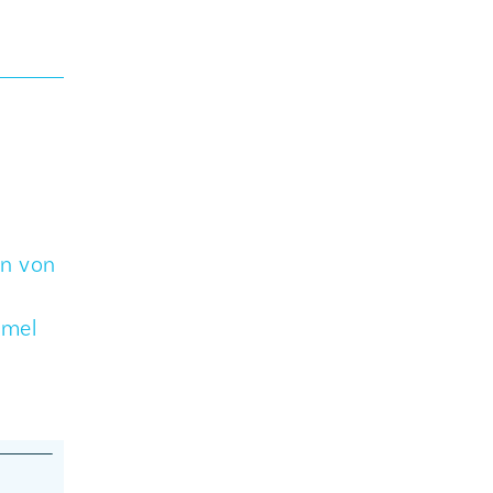
an von
rmel