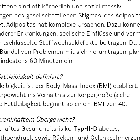
offene sind oft körperlich und sozial massiv
gen des gesellschaftlichen Stigmas, das Adiposit
et. Adipositas hat komplexe Ursachen. Dazu könn
nderer Erkrankungen, seelische Einflüsse und verm
ntschlüsselte Stoffwechseldefekte beitragen. Da 
 Bündel von Problemen mit sich herumtragen, pla
indestens 60 Minuten ein.
ttleibigkeit definiert?
leibigkeit ist der Body-Mass-Index (BMI) etabliert.
rgewicht ins Verhältnis zur Körpergröße (siehe
e Fettleibigkeit beginnt ab einem BMI von 40.
krankhaftem Übergewicht?
sthaftes Gesundheitsrisiko. Typ-II-Diabetes,
uthochdruck sowie Rücken- und Gelenkschmerze