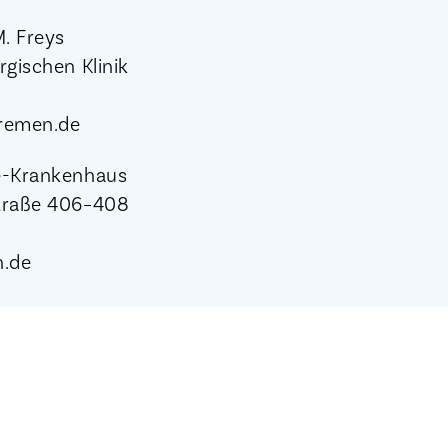
M. Freys
rgischen Klinik
bremen.de
e-Krankenhaus
traße 406–408
.de