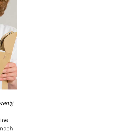
wenig
eine
 nach