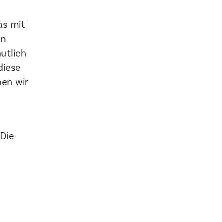
as mit
en
utlich
diese
nen wir
 Die
n