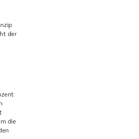
nzip
ht der
ozent
h
t
rm die
 den