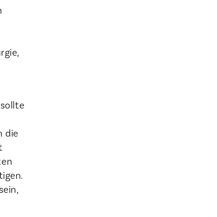
n
rgie,
sollte
 die
t
ten
tigen.
sein,