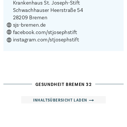
Krankenhaus St. Joseph-Stift
Schwachhauser Heerstraße 54
28209 Bremen
sjs-bremen.de
facebook.com/stjosephstift
instagram.com/stjosephstift
Startseite
Die Freien Kliniken
Veranstaltungen
Magazin
GESUNDHEIT BREMEN 32
Karriere
INHALTSÜBERSICHT LADEN
Aktuelles
Häufige Fragen
Weitere Adressen