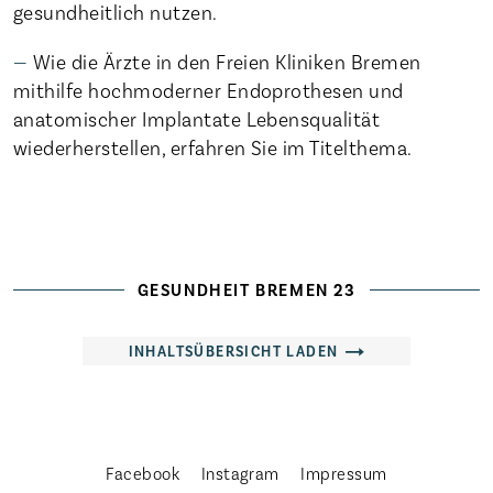
gesundheitlich nutzen.
Wie die Ärzte in den Freien Kliniken Bremen
mithilfe hochmoderner Endoprothesen und
anatomischer Implantate Lebensqualität
wiederherstellen, erfahren Sie im Titelthema.
Startseite
Die Freien Kliniken
Veranstaltungen
Magazin
GESUNDHEIT BREMEN 23
Karriere
INHALTSÜBERSICHT LADEN
Aktuelles
Häufige Fragen
Weitere Adressen
Facebook
Instagram
Impressum
Ehrenamt