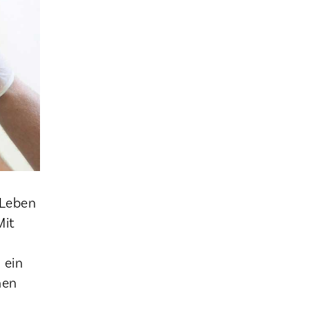
 Leben
Mit
 ein
nen