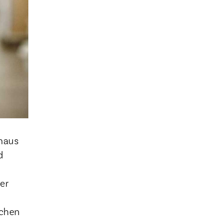
nhaus
d
er
ichen