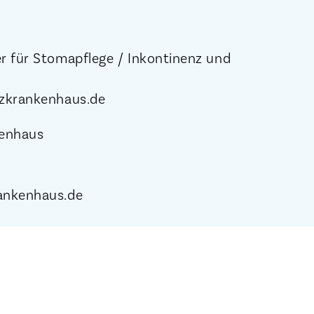
r für Stomapflege / Inkontinenz und
t
uzkrankenhaus.de
nkenhaus
4
ankenhaus.de