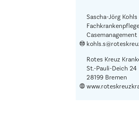
Sascha-Jörg Kohls
Fachkrankenpflege
Casemanagemen
kohls.s@roteskre
Rotes Kreuz Kra
St.-Pauli-Deich 2
28199 Bremen
www.roteskreuzkr