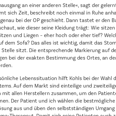
usgang an einer anderen Stelle«, sagt der gelern
mmt sich Zeit, beschreibt noch einmal in Ruhe anh
genau bei der OP geschieht. Dann tastet er den 
chaut, wie dieser seine Kleidung trägt: Wie sitze
tzen und Liegen – eher hoch oder eher tief? Welc
auf dem Sofa? Das alles ist wichtig, damit das Sto
n Stelle sitzt. Die entsprechende Markierung auf 
rgen bei der exakten Bestimmung des Ortes, an de
rden.
rsönliche Lebenssituation hilft Kohls bei der Wahl 
ms. Auf dem Markt sind einteilige und zweiteilig
n mit allen Herstellern zusammen, um den Patiente
nen. Der Patient und ich wählen die bestmögliche
Lösung aus und üben den selbstständigen Umgang
oma-Therapeut. Damit sich seine Patienten auch 