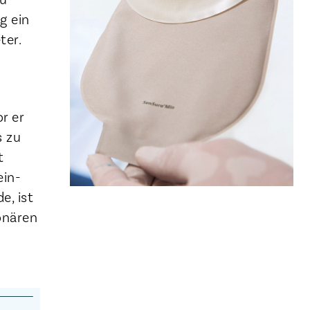
g ein
ter.
r er
s zu
t
ein-
e, ist
ionären