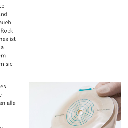
te
and
Bauch
n Rock
hes ist
ma
dem
m sie
des
e
n alle
zu